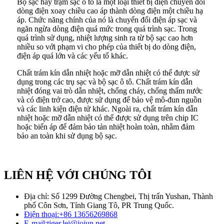
Bộ sạc hay trạm sạc ô tô là một loại thiết bị điện chuyển đổi
dòng điện xoay chiều cao áp thành dòng điện một chiều hạ
áp. Chức năng chính của nó là chuyển đổi điện áp sạc và
ngăn ngừa dòng điện quá mức trong quá trình sạc. Trong
quá trình sử dụng, nhiệt lượng sinh ra từ bộ sạc cao hơn
nhiều so với phạm vi cho phép của thiết bị do dòng điện,
điện áp quá lớn và các yếu tố khác.
Chất trám kín dẫn nhiệt hoặc mỡ dẫn nhiệt có thể được sử
dụng trong các trụ sạc và bộ sạc ô tô. Chất trám kín dẫn
nhiệt đóng vai trò dẫn nhiệt, chống cháy, chống thấm nước
và có điện trở cao, được sử dụng để bảo vệ mô-đun nguồn
và các linh kiện điện tử khác. Ngoài ra, chất trám kín dẫn
nhiệt hoặc mỡ dẫn nhiệt có thể được sử dụng trên chip IC
hoặc biến áp để đảm bảo tản nhiệt hoàn toàn, nhằm đảm
bảo an toàn khi sử dụng bộ sạc.
LIÊN HỆ VỚI CHÚNG TÔI
Địa chỉ: Số 1299 Đường Chengbei, Thị trấn Yushan, Thành
phố Côn Sơn, Tỉnh Giang Tô, PR Trung Quốc.
Điện thoại:
+86 13656269868
E-mail:
tiger.lei@jojun.net