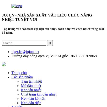
JOJUN - NHÀ SẢN XUẤT VẬT LIỆU CHỨC NĂNG
NHIỆT TUYỆT VỜI
Tập trung vào sản xuất vật liệu tản nhiệt, cách nhiệt và cách nhiệt trong suốt
15 năm.
tiger.lei@jojun.net
Đường dây nóng dịch vụ VIP 24 giờ: +86 13656269868
Trang chủ
Các sản phẩm
Tấm tản nhiệt
Mỡ dẫn nhiệt
Keo tản nhiệt
Chất trám kín dẫn nhiệt
Keo dán kết cấu
Keo dẫn điện